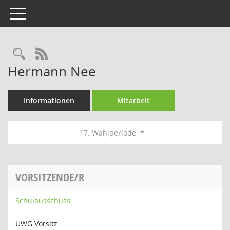
Toggle navigation
Rechercheauswahl
RSS-Feed
Hermann Nee
Informationen
Mitarbeit
17. Wahlperiode
VORSITZENDE/R
Schulausschuss
UWG Vorsitz