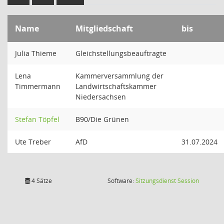
Name
Mitgliedschaft
bis
Julia Thieme
Gleichstellungsbeauftragte
Lena
Kammerversammlung der
Timmermann
Landwirtschaftskammer
Niedersachsen
Stefan Töpfel
B90/Die Grünen
Ute Treber
AfD
31.07.2024
(Wird in
4 Sätze
Software:
Sitzungsdienst
Session