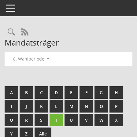
Toggle navigation
Rechercheauswahl
RSS-Feed
Mandatsträger
18. Wahlperiode
A
B
C
D
E
F
G
H
I
J
K
L
M
N
O
P
Q
R
S
T
U
V
W
X
Y
Z
Alle