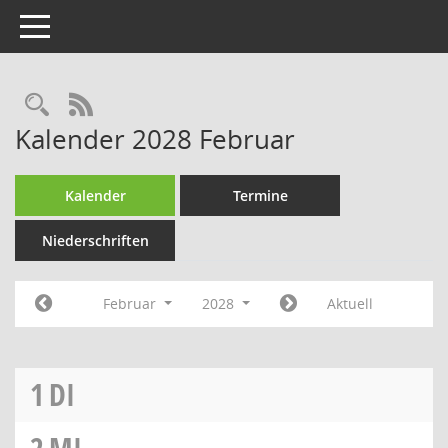
Toggle navigation
Rechercheauswahl
RSS-Feed
Kalender 2028 Februar
Kalender
Termine
Niederschriften
Februar
2028
Aktuell
1
DI