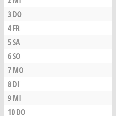
2
MI
3
DO
4
FR
5
SA
6
SO
7
MO
8
DI
9
MI
10
DO