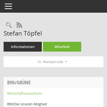
Toggle navigation
Rechercheauswahl
RSS-Feed
Stefan Töpfel
Informationen
Mitarbeit
18. Wahlperiode
B90/GRÜNE
Wirtschaftsausschuss
B90/Die Grünen Mitglied